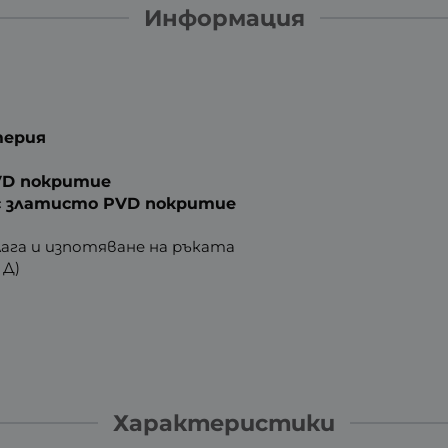
Информация
терия
VD покритие
с златисто PVD покритие
влага и изпотяване на ръката
x Д)
Характеристики