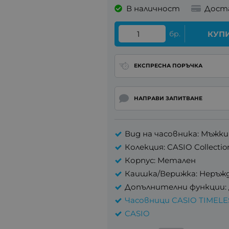
В наличност
Дост
бр.
КУП
ЕКСПРЕСНА ПОРЪЧКА
НАПРАВИ ЗАПИТВАНЕ
Вид на часовника: Мъжки
Колекция: CASIO Collectio
Корпус: Метален
Каишка/Верижка: Неръж
Допълнителни функции:
Часовници CASIO TIMEL
CASIO