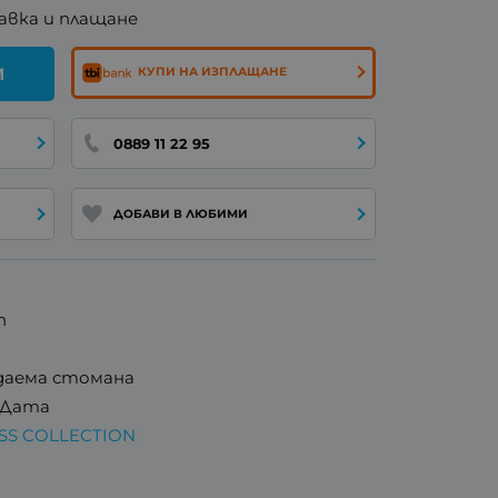
авка и плащане
И
КУПИ НА ИЗПЛАЩАНЕ
0889 11 22 95
ДОБАВИ В ЛЮБИМИ
n
даема стомана
 Дата
ESS COLLECTION