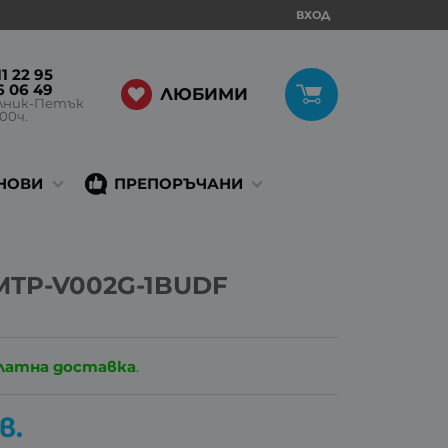
ВХОД
1 22 95
6 06 49
ЛЮБИМИ
лник-Петък
:00ч.
НОВИ
ПРЕПОРЪЧАНИ
 MTP-V002G-1BUDF
латна доставка
.
в.