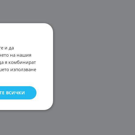
е и да
нето на нашия
 да я комбинират
ашето използване
ТЕ ВСИЧКИ