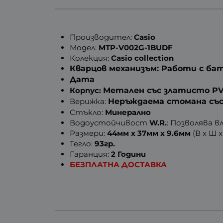
Производител:
Casio
Модел:
MTP-V002G-1BUDF
Колекция:
Casio collection
Кварцов механизъм: Работи с ба
Дата
Корпус:
Метален със златисто P
Верижка:
Неръждаема стомана съ
Стъкло:
Минерално
Водоустойчивост
W.R.
: Позволява 
Размери:
44мм x 37мм x 9.6мм
(В x Ш 
Тегло:
93гр.
Гаранция:
2 Години
БЕЗПЛАТНА ДОСТАВКА