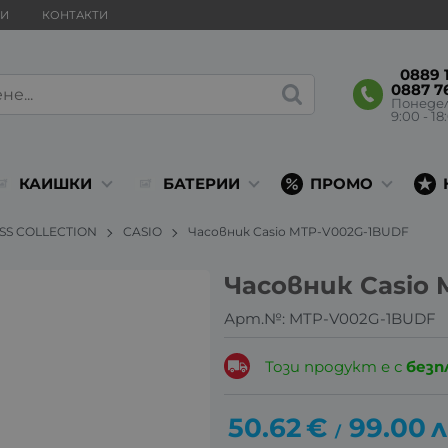
ВИ
КОНТАКТИ
0889 1
0887 7
Понеде
9:00 - 18
КАИШКИ
БАТЕРИИ
ПРОМО
ESS COLLECTION
CASIO
Часовник Casio MTP-V002G-1BUDF
Часовник Casio
Арт.№:
MTP-V002G-1BUDF
Този продукт е с
безп
50.62
€
99.00
л
/