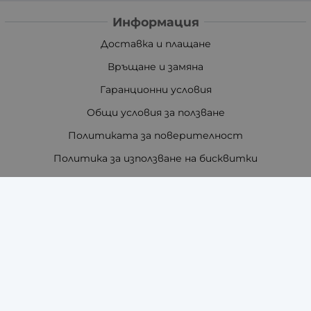
Информация
Доставка и плащане
Връщане и замяна
Гаранционни условия
Общи условия за ползване
Политиката за поверителност
Политика за използване на бисквитки
При възникване на спор, свързан с покупка онлайн,
можете да ползвате сайта ОРС
Вашите права
Отказ от сделка
За нас
Отзиви
Как да поръчам?