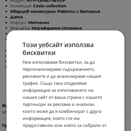
Модел:
MTP-1308D-1BVDF
Колекция:
Casio collection
Кварцов механизъм: Работи с батерия
Дата
Корпус:
Метален
Верижка:
Неръждаема стомана
Стъкло:
Минерално
Водоустойчивост
50м / 5 бара
: Позволява влага,
Този уебсайт използва
изпотяване на ръката и мокрене
Размери:
48.9мм x 43.5мм x 9.2мм
(В x Ш x Д)
бисквитки
Тегло:
123гр.
Гаранция:
2 Години
Ние използваме бисквитки, за да
БЕЗПЛАТНА ДОСТАВКА
персонализираме съдържанието,
рекламите и да анализираме нашия
трафик. Също така споделяме
информация за използването на
Характеристики
нашия сайт от ваша страна с нашите
партньори за реклама и анализи,
Вид на часовника
които може да я комбинират с друга
Мъжки
информация, която сте им
предоставили или която са събрали от
Производител