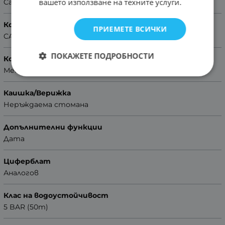
вашето използване на техните услуги.
Casio
Колекция
ПРИЕМЕТЕ ВСИЧКИ
CASIO Collection
ПОКАЖЕТЕ ПОДРОБНОСТИ
Корпус
Метален
Каишка/Верижка
Неръждаема стомана
Допълнителни функции
Дата
Циферблат
Аналогов
Клас на водоустойчивост
5 BAR (50m)