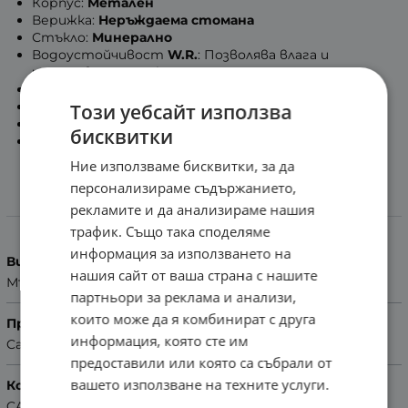
Корпус:
Метален
Верижка:
Неръждаема стомана
Стъкло:
Минерално
Водоустойчивост
W.R.
: Позволява влага и
изпотяване на ръката
Размери:
43.3мм x 38.4мм x 8.8мм
(В x Ш x Д)
Тегло:
92гр.
Този уебсайт използва
Гаранция:
2 Години
бисквитки
БЕЗПЛАТНА ДОСТАВКА
Ние използваме бисквитки, за да
персонализираме съдържанието,
рекламите и да анализираме нашия
Характеристики
трафик. Също така споделяме
информация за използването на
Вид на часовника
нашия сайт от ваша страна с нашите
Мъжки
партньори за реклама и анализи,
които може да я комбинират с друга
Производител
информация, която сте им
Casio
предоставили или която са събрали от
вашето използване на техните услуги.
Колекция
CASIO Collection