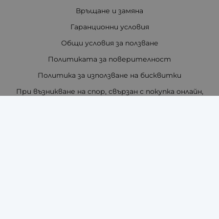
Връщане и замяна
Гаранционни условия
Общи условия за ползване
Политиката за поверителност
Политика за използване на бисквитки
При възникване на спор, свързан с покупка онлайн,
можете да ползвате сайта ОРС
Вашите права
Отказ от сделка
За нас
Отзиви
Как да поръчам?
Купи на изплащане с TBI Bank
Помощ за размер на каишка / верижка