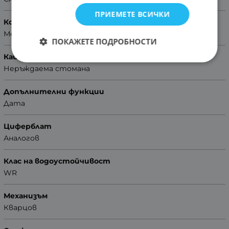
ПРИЕМЕТЕ ВСИЧКИ
Корпус
Метален
ПОКАЖЕТЕ ПОДРОБНОСТИ
Каишка/Верижка
Неръждаема стомана
Допълнителни функции
Дата
Циферблат
Аналогов
Клас на водоустойчивост
WR
Механизъм
Кварцов