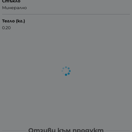
Стъкло
Минерално
Тегло (кг.)
0.20
Отзиви към продукт