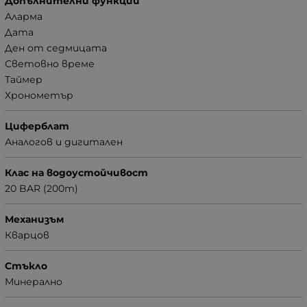
Допълнителни функции
Аларма
Дата
Ден от седмицата
Световно време
Таймер
Хронометър
Циферблат
Аналогов и дигитален
Клас на водоустойчивост
20 BAR (200m)
Механизъм
Кварцов
Стъкло
Минерално