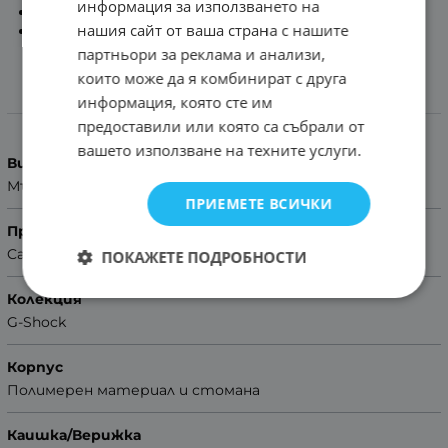
информация за използването на
Гаранция:
2 Години
нашия сайт от ваша страна с нашите
БЕЗПЛАТНА ДОСТАВКА
партньори за реклама и анализи,
които може да я комбинират с друга
информация, която сте им
Характеристики
предоставили или която са събрали от
вашето използване на техните услуги.
Вид на часовника
Мъжки
ПРИЕМЕТЕ ВСИЧКИ
Производител
Casio
ПОКАЖЕТЕ ПОДРОБНОСТИ
Колекция
G-Shock
Корпус
Полимерен материал и стомана
Каишка/Верижка