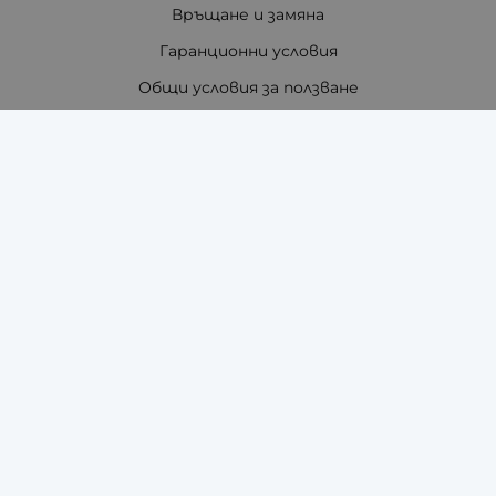
Връщане и замяна
Гаранционни условия
Общи условия за ползване
Политиката за поверителност
Политика за използване на бисквитки
При възникване на спор, свързан с покупка онлайн,
можете да ползвате сайта ОРС
Вашите права
Отказ от сделка
За нас
Отзиви
Как да поръчам?
Купи на изплащане с TBI Bank
Помощ за размер на каишка / верижка