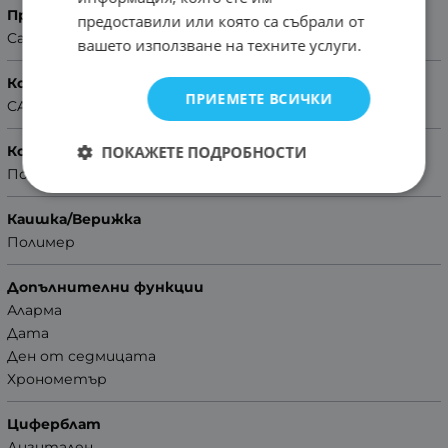
Производител
предоставили или която са събрали от
Casio
вашето използване на техните услуги.
Колекция
ПРИЕМЕТЕ ВСИЧКИ
CASIO Collection
ПОКАЖЕТЕ ПОДРОБНОСТИ
Корпус
Полимер
Каишка/Верижка
Полимер
Допълнителни функции
Аларма
Дата
Ден от седмицата
Хронометър
Циферблат
Дигитален