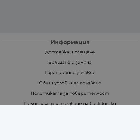
Информация
Доставка и плащане
Връщане и замяна
Гаранционни условия
Общи условия за ползване
Политиката за поверителност
Политика за използване на бисквитки
При възникване на спор, свързан с покупка онлайн,
можете да ползвате сайта ОРС
Вашите права