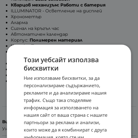
Кварцов механизъм: Работи с батерия
ILLUMINATOR - Осветление на дисплей
Хронометър
Аларма
Сигнал на кръгъл час
Автоматичен календар
Корпус:
Полимерен материал
Каишка:
Полимерен материал
Водоустойчивост
WR
: Позволява влага и
изпотяване на ръката
Този уебсайт използва
Размери:
39мм x 35.4мм x 9.6мм
(В x Ш x Д)
бисквитки
Тегло:
21гр.
Гаранция:
2 Години
Ние използваме бисквитки, за да
БЕЗПЛАТНА ДОСТАВКА
персонализираме съдържанието,
рекламите и да анализираме нашия
трафик. Също така споделяме
Характеристики
информация за използването на
нашия сайт от ваша страна с нашите
Вид на часовника
партньори за реклама и анализи,
Унисекс
които може да я комбинират с друга
информация, която сте им